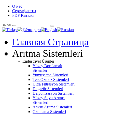
O нас
Cертификаты
PDF Kаталог
Главная Cтраница
Arıtma Sistemleri
Endüstriyel Ürünler
Yüzey Borulamalı
Sistemler
Yumuşatma Sistemleri
Ters Ozmoz Sistemleri
Ultra Filtrasyon Sistemleri
Degazör Sistemleri
Deiyonizasyon Sistemleri
Yüzey Suyu Arıtma
Sistemleri
Atıksu Arıtma Sistemleri
Ozonlama Sistemleri