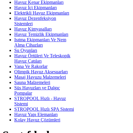
Havuz Kenar Ekipmanları
Havuz İçi Ekipmanları
Elektrikli Havuz Ekipmanları
Havuz Dezenfeksiyon
Sistemleri
Havuz Kimyasalları
Havuz Temizlik Ekipmanları
Isıtma Ekipmanları Ve Nem
Alma Cihazları
Su Oyunları
Havuz Örtüleri Ve Teleskopik
Havuz Çatıları
Vana Ve Rakorlar
Olimpik Havuz Aksesuarları
Masaj Havuzu Malzemeleri
Sauna Malzemeleri
Süs Havuzları ve Dalgıç
Pompalar
STROPOOL Hızlı - Havuz
Sistemi
STROPOOL Hızlı SPA Sistemi
Havuz Yapı Elemanları
Kolay Havuz Çözümleri