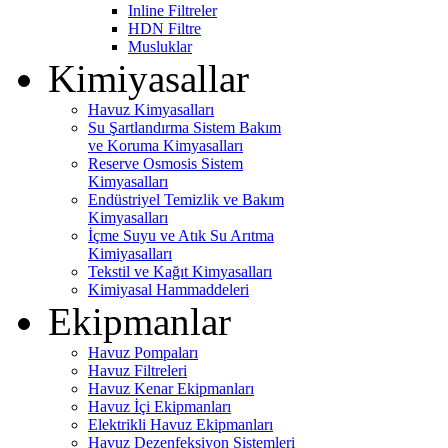
Inline Filtreler
HDN Filtre
Musluklar
Kimiyasallar
Havuz Kimyasalları
Su Şartlandırma Sistem Bakım
ve Koruma Kimyasalları
Reserve Osmosis Sistem
Kimyasalları
Endüstriyel Temizlik ve Bakım
Kimyasalları
İçme Suyu ve Atık Su Arıtma
Kimiyasalları
Tekstil ve Kağıt Kimyasalları
Kimiyasal Hammaddeleri
Ekipmanlar
Havuz Pompaları
Havuz Filtreleri
Havuz Kenar Ekipmanları
Havuz İçi Ekipmanları
Elektrikli Havuz Ekipmanları
Havuz Dezenfeksiyon Sistemleri