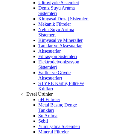
Ultraviyole Sistemleri
Deniz Suyu Arıtma
Sistemleri
Kimyasal Dozaj Sistemleri
Mekanik Filtreler
Nehir Suyu Arıtma
Sistemeri
Kimyasal ve Mineraller
Tanklar ve Aksesuarlar
Aksesuarlar
Filtrasyon Sistemleri
Elektrodeiyonizasyon
Sistemleri
Valfler ve Gövde
Aksesuarları
STYRE Kartuş Filtre ve
Kılıfları
Evsel Ürünler
pH Filtreler
Metal Basınç Denge
Tankları
Su Arıtma
Sebil
Yumuşatma Sistemleri
Mineral Filtreler