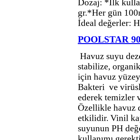
Dozaj: *İlk kul
gr.*Her gün 100
İdeal değerler: 
POOLSTAR 9
Havuz suyu deze
stabilize, organik
için havuz yüze
Bakteri ve virüsl
ederek temizler 
Özellikle havuz 
etkilidir. Vinil 
suyunun PH değe
kullanımı gerekti