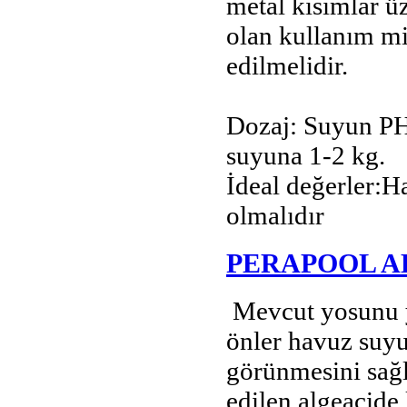
metal kısımlar ü
olan kullanım mi
edilmelidir.
Dozaj: Suyun PH
suyuna 1-2 kg.
İdeal değerler:H
olmalıdır
PERAPOOL A
Mevcut yosunu 
önler havuz suyu
görünmesini sağl
edilen algeacide 