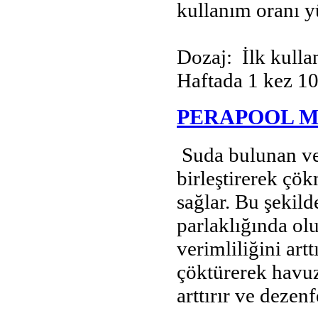
kullanım oranı yü
Dozaj: İlk kulla
Haftada 1 kez 1
PERAPOOL M
Suda bulunan ve 
birleştirerek çökm
sağlar. Bu şekild
parlaklığında ol
verimliliğini art
çöktürerek havuz
arttırır ve deze