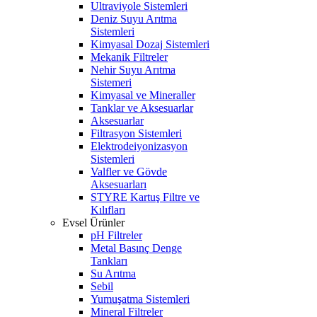
Ultraviyole Sistemleri
Deniz Suyu Arıtma
Sistemleri
Kimyasal Dozaj Sistemleri
Mekanik Filtreler
Nehir Suyu Arıtma
Sistemeri
Kimyasal ve Mineraller
Tanklar ve Aksesuarlar
Aksesuarlar
Filtrasyon Sistemleri
Elektrodeiyonizasyon
Sistemleri
Valfler ve Gövde
Aksesuarları
STYRE Kartuş Filtre ve
Kılıfları
Evsel Ürünler
pH Filtreler
Metal Basınç Denge
Tankları
Su Arıtma
Sebil
Yumuşatma Sistemleri
Mineral Filtreler