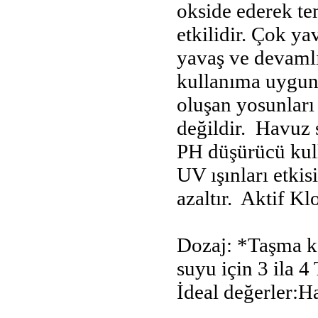
okside ederek t
etkilidir. Çok ya
yavaş ve devamlı 
kullanıma uygun
oluşan yosunları
değildir. Havuz 
PH düşürücü kull
UV ışınları etkis
azaltır. Aktif K
Dozaj: *Taşma k
suyu için 3 ila 4
İdeal değerler:H