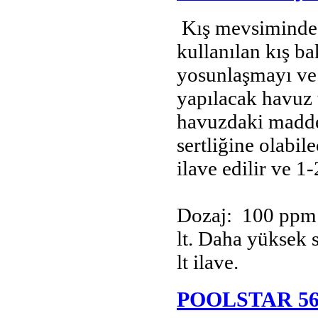
Kış mevsiminde d
kullanılan kış b
yosunlaşmayı ve 
yapılacak havuz t
havuzdaki madde
sertliğine olabil
ilave edilir ve 1
Dozaj: 100 ppm 
lt. Daha yüksek s
lt ilave.
POOLSTAR 5