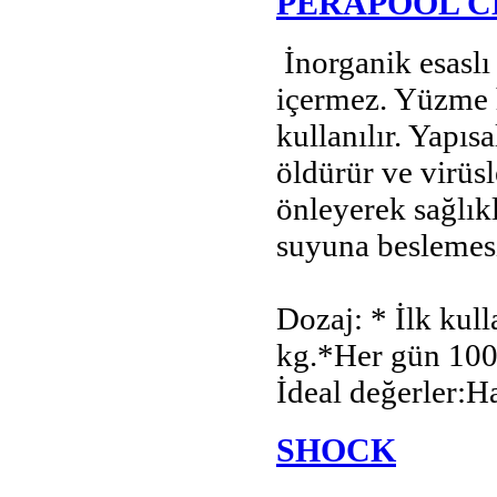
PERAPOOL C
İnorganik esaslı a
içermez. Yüzme 
kullanılır. Yapıs
öldürür ve virüsl
önleyerek sağlık
suyuna beslemesi
Dozaj: * İlk kul
kg.*Her gün 100
İdeal değerler:H
SHOCK