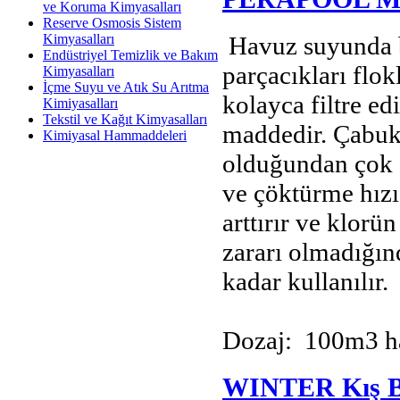
ve Koruma Kimyasalları
Reserve Osmosis Sistem
Kimyasalları
Havuz suyunda b
Endüstriyel Temizlik ve Bakım
parçacıkları flok
Kimyasalları
İçme Suyu ve Atık Su Arıtma
kolayca filtre e
Kimiyasalları
Tekstil ve Kağıt Kimyasalları
maddedir. Çabuk 
Kimiyasal Hammaddeleri
olduğundan çok 
ve çöktürme hızı 
arttırır ve klorü
zararı olmadığın
kadar kullanılır.
Dozaj: 100m3 hav
WINTER Kış B