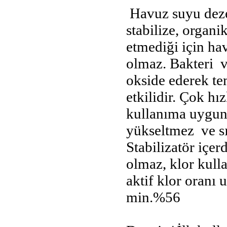
Havuz suyu dezen
stabilize, organik
etmediği için h
olmaz. Bakteri ve
okside ederek t
etkilidir. Çok h
kullanıma uygun
yükseltmez ve sı
Stabilizatör içerd
olmaz, klor kull
aktif klor oranı 
min.%56