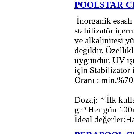
POOLSTAR C
İnorganik esaslı 
stabilizatör içer
ve alkalinitesi 
değildir. Özellik
uygundur. UV ışı
için Stabilizatör 
Oranı : min.%70
Dozaj: * İlk ku
gr.*Her gün 100
İdeal değerler:H