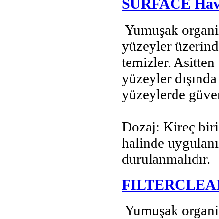
SURFACE Havuz
Yumuşak organik 
yüzeyler üzerind
temizler. Asitten
yüzeyler dışında
yüzeylerde güvenl
Dozaj: Kireç biri
halinde uygulanı
durulanmalıdır.
FILTERCLEAN A
Yumuşak organik e