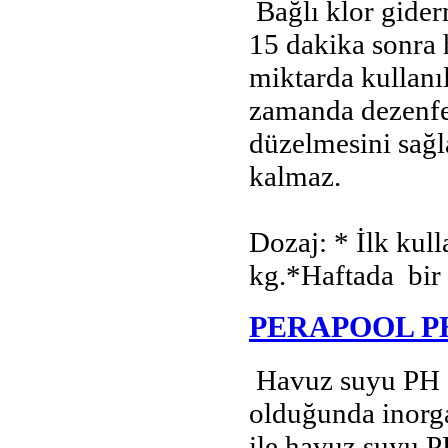
Bağlı klor gider
15 dakika sonra 
miktarda kullanıl
zamanda dezenfe
düzelmesini sağl
kalmaz.
Dozaj: * İlk kul
kg.*Haftada bir 
PERAPOOL P
Havuz suyu PH d
olduğunda inorg
ile havuz suyu P