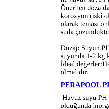
Önerilen dozajda
korozyon riski o
olarak teması ön
suda çözündükten
Dozaj: Suyun PH
suyunda 1-2 kg k
İdeal değerler:H
olmalıdır.
PERAPOOL P
Havuz suyu PH d
olduğunda inorg