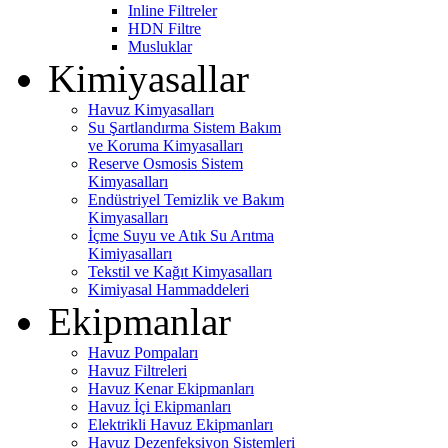
Inline Filtreler
HDN Filtre
Musluklar
Kimiyasallar
Havuz Kimyasalları
Su Şartlandırma Sistem Bakım
ve Koruma Kimyasalları
Reserve Osmosis Sistem
Kimyasalları
Endüstriyel Temizlik ve Bakım
Kimyasalları
İçme Suyu ve Atık Su Arıtma
Kimiyasalları
Tekstil ve Kağıt Kimyasalları
Kimiyasal Hammaddeleri
Ekipmanlar
Havuz Pompaları
Havuz Filtreleri
Havuz Kenar Ekipmanları
Havuz İçi Ekipmanları
Elektrikli Havuz Ekipmanları
Havuz Dezenfeksiyon Sistemleri