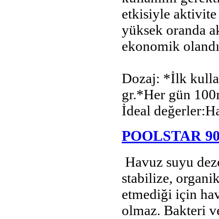
etkisiyle aktivit
yüksek oranda akt
ekonomik olandı
Dozaj: *İlk kul
gr.*Her gün 100
İdeal değerler:H
POOLSTAR 90
Havuz suyu deze
stabilize, organik
etmediği için h
olmaz. Bakteri ve