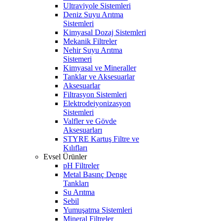
Ultraviyole Sistemleri
Deniz Suyu Arıtma
Sistemleri
Kimyasal Dozaj Sistemleri
Mekanik Filtreler
Nehir Suyu Arıtma
Sistemeri
Kimyasal ve Mineraller
Tanklar ve Aksesuarlar
Aksesuarlar
Filtrasyon Sistemleri
Elektrodeiyonizasyon
Sistemleri
Valfler ve Gövde
Aksesuarları
STYRE Kartuş Filtre ve
Kılıfları
Evsel Ürünler
pH Filtreler
Metal Basınç Denge
Tankları
Su Arıtma
Sebil
Yumuşatma Sistemleri
Mineral Filtreler