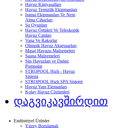
Havuz Kimyasalları
Havuz Temizlik Ekipmanları
Isıtma Ekipmanları Ve Nem
Alma Cihazları
Su Oyunları
Havuz Örtüleri Ve Teleskopik
Havuz Çatıları
Vana Ve Rakorlar
Olimpik Havuz Aksesuarları
Masaj Havuzu Malzemeleri
Sauna Malzemeleri
Süs Havuzları ve Dalgıç
Pompalar
STROPOOL Hızlı - Havuz
Sistemi
STROPOOL Hızlı SPA Sistemi
Havuz Yapı Elemanları
Kolay Havuz Çözümleri
დაგვიკავშირდით
Endüstriyel Ürünler
Yüzey Borulamalı