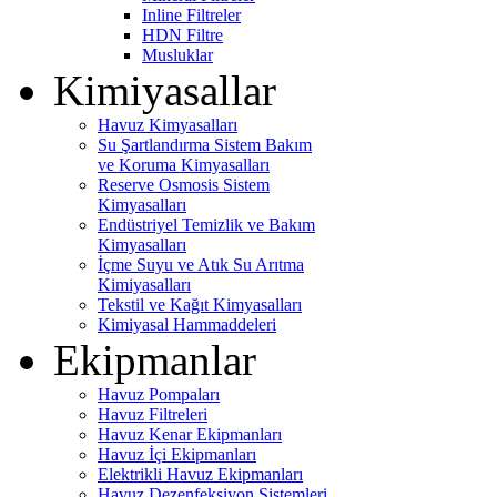
Inline Filtreler
HDN Filtre
Musluklar
Kimiyasallar
Havuz Kimyasalları
Su Şartlandırma Sistem Bakım
ve Koruma Kimyasalları
Reserve Osmosis Sistem
Kimyasalları
Endüstriyel Temizlik ve Bakım
Kimyasalları
İçme Suyu ve Atık Su Arıtma
Kimiyasalları
Tekstil ve Kağıt Kimyasalları
Kimiyasal Hammaddeleri
Ekipmanlar
Havuz Pompaları
Havuz Filtreleri
Havuz Kenar Ekipmanları
Havuz İçi Ekipmanları
Elektrikli Havuz Ekipmanları
Havuz Dezenfeksiyon Sistemleri