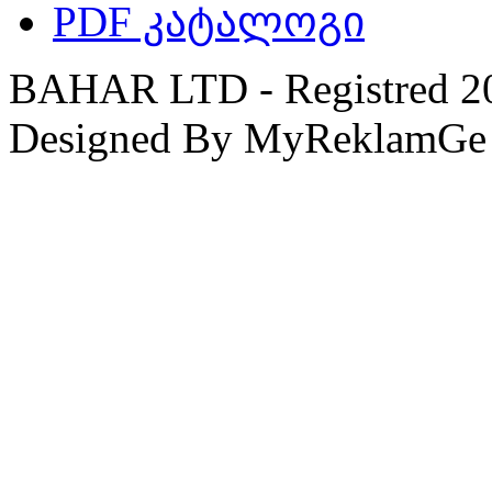
PDF კატალოგი
BAHAR LTD - Registred 201
Designed By MyReklamGe