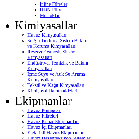
Inline Filtreler
HDN Filtre
Musluklar
Kimiyasallar
Havuz Kimyasalları
Su Şartlandırma Sistem Bakım
ve Koruma Kimyasalları
Reserve Osmosis Sistem
Kimyasalları
Endüstriyel Temizlik ve Bakım
Kimyasalları
İçme Suyu ve Atık Su Arıtma
Kimiyasalları
Tekstil ve Kağıt Kimyasalları
Kimiyasal Hammaddeleri
Ekipmanlar
Havuz Pompaları
Havuz Filtreleri
Havuz Kenar Ekipmanları
Havuz İçi Ekipmanları
Elektrikli Havuz Ekipmanları
Havuz Dezenfeksiyon Sistemleri