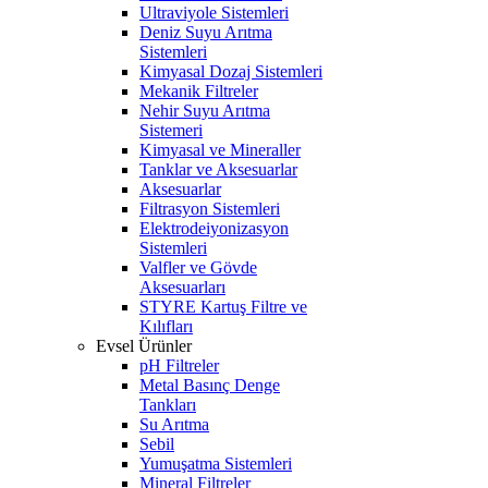
Ultraviyole Sistemleri
Deniz Suyu Arıtma
Sistemleri
Kimyasal Dozaj Sistemleri
Mekanik Filtreler
Nehir Suyu Arıtma
Sistemeri
Kimyasal ve Mineraller
Tanklar ve Aksesuarlar
Aksesuarlar
Filtrasyon Sistemleri
Elektrodeiyonizasyon
Sistemleri
Valfler ve Gövde
Aksesuarları
STYRE Kartuş Filtre ve
Kılıfları
Evsel Ürünler
pH Filtreler
Metal Basınç Denge
Tankları
Su Arıtma
Sebil
Yumuşatma Sistemleri
Mineral Filtreler