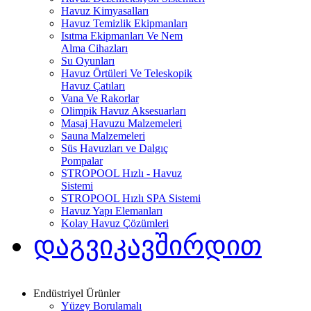
Havuz Kimyasalları
Havuz Temizlik Ekipmanları
Isıtma Ekipmanları Ve Nem
Alma Cihazları
Su Oyunları
Havuz Örtüleri Ve Teleskopik
Havuz Çatıları
Vana Ve Rakorlar
Olimpik Havuz Aksesuarları
Masaj Havuzu Malzemeleri
Sauna Malzemeleri
Süs Havuzları ve Dalgıç
Pompalar
STROPOOL Hızlı - Havuz
Sistemi
STROPOOL Hızlı SPA Sistemi
Havuz Yapı Elemanları
Kolay Havuz Çözümleri
დაგვიკავშირდით
Endüstriyel Ürünler
Yüzey Borulamalı