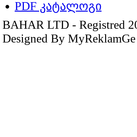
PDF კატალოგი
BAHAR LTD - Registred 201
Designed By MyReklamGe