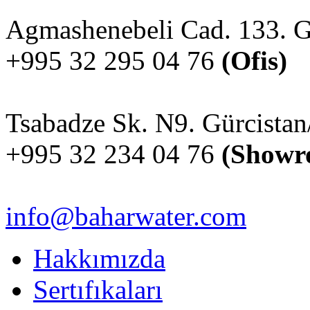
Agmashenebeli Cad. 133. Gü
+995 32 295 04 76
(Ofis)
Tsabadze Sk. N9. Gürcistan/
+995 32 234 04 76
(Showr
info@baharwater.com
Hakkımızda
Sertıfıkaları