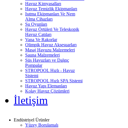
Havuz Kimyasalları
Havuz Temizlik Ekipmanları
Isıtma Ekipmanları Ve Nem
Alma Cihazları
Su Oyunları
Havuz Örtüleri Ve Teleskopik
Havuz Çatıları
Vana Ve Rakorlar
Olimpik Havuz Aksesuarları
Masaj Havuzu Malzemeleri
Sauna Malzemeleri
Süs Havuzları ve Dalgıç
Pompalar
STROPOOL Hızlı - Havuz
Sistemi
STROPOOL Hızlı SPA Sistemi
Havuz Yapı Elemanları
Kolay Havuz Çözümleri
İletişim
Endüstriyel Ürünler
Yüzey Borulamalı