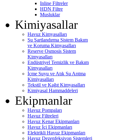
Inline Filtreler
HDN Filtre
Musluklar
Kimiyasallar
Havuz Kimyasalları
Su Şartlandırma Sistem Bakım
ve Koruma Kimyasalları
Reserve Osmosis Sistem
Kimyasalları
Endüstriyel Temizlik ve Bakım
Kimyasalları
İçme Suyu ve Atık Su Arıtma
Kimiyasalları
Tekstil ve Kağıt Kimyasalları
Kimiyasal Hammaddeleri
Ekipmanlar
Havuz Pompaları
Havuz Filtreleri
Havuz Kenar Ekipmanları
Havuz İçi Ekipmanları
Elektrikli Havuz Ekipmanları
Havuz Dezenfeksiyon Sistemleri