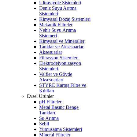
Ultraviyole Sistemleri
Deniz Suyu Arıtma
Sistemleri
Kimyasal Dozaj Sistemleri
Mekanik Filtreler
Nehir Suyu Arıtma
Sistemeri
Kimyasal ve Mineraller
Tanklar ve Aksesuarlar
Aksesuarlar
Filtrasyon Sistemleri
Elektrodeiyonizasyon
Sistemleri
Valfler ve Gövde
Aksesuarları
STYRE Kartuş Filtre ve
Kılıfları
Evsel Ürünler
pH Filtreler
Metal Basınç Denge
Tankları
Su Arıtma
Sebil
Yumuşatma Sistemleri
Mineral Filtreler