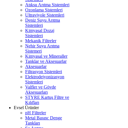
Atıksu Arıtma Sistemleri
Ozonlama Sistemleri
Ultraviyole Sistemleri
Deniz Suyu Arıtma
Sistemleri
Kimyasal Dozaj
Sistemleri
Mekanik Filtreler
Nehir Suyu Arıtma
Sistemeri
Kimyasal ve Mineraller
Tanklar ve Aksesuarlar
Aksesuarlar
Filtrasyon Sistemleri
Elektrodeiyonizasyon
Sistemleri
Valfler ve Gövde
Aksesuarları
STYRE Kartuş Filtre ve
Kılıfları
Evsel Ürünler
pH Filtreler
Metal Basınç Denge
Tankları