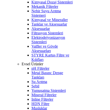
Kimyasal Dozaj Sistemleri
Mekanik Filtreler
Nehir Suyu Arıtma
Sistemeri
Kimyasal ve Mineraller
Tanklar ve Aksesuarlar
Aksesuarlar
Filtrasyon Sistemleri
Elektrodeiyonizasyon
Sistemleri
Valfler ve Gövde
Aksesuarları
STYRE Kartuş Filtre ve
Kılıfları
Evsel Ürünler
pH Filtreler
Metal Basınç Denge
Tankları
Su Arıtma
Sebil
Yumuşatma Sistemleri
Mineral Filtreler
Inline Filtreler
HDN Filtre
Musluklar