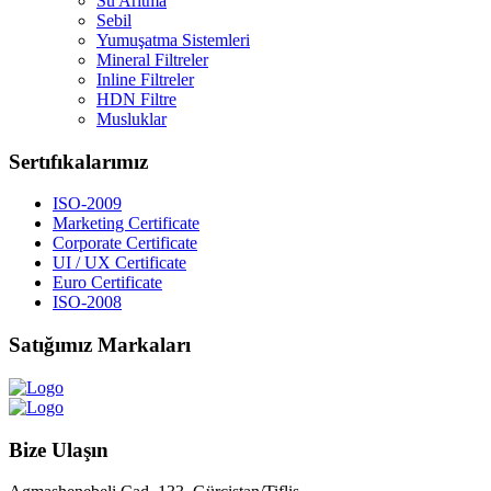
Su Arıtma
Sebil
Yumuşatma Sistemleri
Mineral Filtreler
Inline Filtreler
HDN Filtre
Musluklar
Sertıfıkalarımız
ISO-2009
Marketing Certificate
Corporate Certificate
UI / UX Certificate
Euro Certificate
ISO-2008
Satığımız
Markaları
Bize
Ulaşın