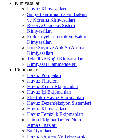
Kimiyasallar
Havuz Kimyasalları
Su Şartlandırma Sistem Bakım
ve Koruma Kimyasalları
Reserve Osmosis Sistem
Kimyasalları
Endüstriyel Temizlik ve Bakım
Kimyasalları
İçme Suyu ve Atık Su Arıtma
Kimiyasalları
Tekstil ve Kağıt Kimyasalları
Kimiyasal Hammaddeleri
Ekipmanlar
Havuz Pompaları
Havuz Filtreleri
Havuz Kenar Ekipmanları
Havuz İçi Ekipmanları
Elektrikli Havuz Ekipmanları
Havuz Dezenfeksiyon Sistemleri
Havuz Kimyasalları
Havuz Temizlik Ekipmanları
Isıtma Ekipmanları Ve Nem
Alma Cihazları
Su Oyunları
Havuz Örtüleri Ve Teleskopik