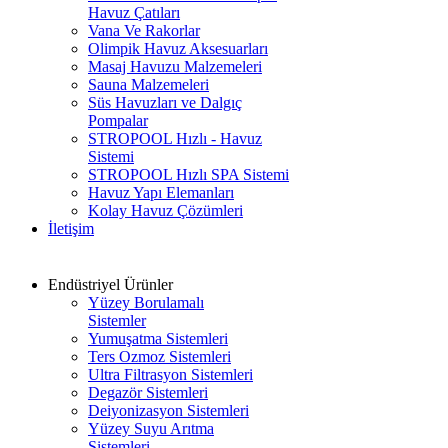
Havuz Çatıları
Vana Ve Rakorlar
Olimpik Havuz Aksesuarları
Masaj Havuzu Malzemeleri
Sauna Malzemeleri
Süs Havuzları ve Dalgıç
Pompalar
STROPOOL Hızlı - Havuz
Sistemi
STROPOOL Hızlı SPA Sistemi
Havuz Yapı Elemanları
Kolay Havuz Çözümleri
İletişim
Endüstriyel Ürünler
Yüzey Borulamalı
Sistemler
Yumuşatma Sistemleri
Ters Ozmoz Sistemleri
Ultra Filtrasyon Sistemleri
Degazör Sistemleri
Deiyonizasyon Sistemleri
Yüzey Suyu Arıtma
Sistemleri