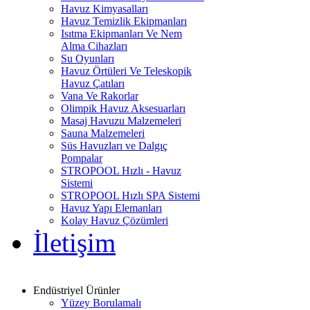
Havuz Kimyasalları
Havuz Temizlik Ekipmanları
Isıtma Ekipmanları Ve Nem
Alma Cihazları
Su Oyunları
Havuz Örtüleri Ve Teleskopik
Havuz Çatıları
Vana Ve Rakorlar
Olimpik Havuz Aksesuarları
Masaj Havuzu Malzemeleri
Sauna Malzemeleri
Süs Havuzları ve Dalgıç
Pompalar
STROPOOL Hızlı - Havuz
Sistemi
STROPOOL Hızlı SPA Sistemi
Havuz Yapı Elemanları
Kolay Havuz Çözümleri
İletişim
Endüstriyel Ürünler
Yüzey Borulamalı