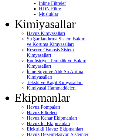
Inline Filtreler
HDN Filtre
Musluklar
Kimiyasallar
Havuz Kimyasalları
Su Şartlandırma Sistem Bakım
ve Koruma Kimyasalları
Reserve Osmosis Sistem
Kimyasalları
Endüstriyel Temizlik ve Bakım
Kimyasalları
İçme Suyu ve Atık Su Arıtma
Kimiyasalları
Tekstil ve Kağıt Kimyasalları
Kimiyasal Hammaddeleri
Ekipmanlar
Havuz Pompaları
Havuz Filtreleri
Havuz Kenar Ekipmanları
Havuz İçi Ekipmanları
Elektrikli Havuz Ekipmanları
Havuz Dezenfeksiyon Sistemleri