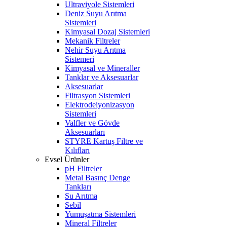
Ultraviyole Sistemleri
Deniz Suyu Arıtma
Sistemleri
Kimyasal Dozaj Sistemleri
Mekanik Filtreler
Nehir Suyu Arıtma
Sistemeri
Kimyasal ve Mineraller
Tanklar ve Aksesuarlar
Aksesuarlar
Filtrasyon Sistemleri
Elektrodeiyonizasyon
Sistemleri
Valfler ve Gövde
Aksesuarları
STYRE Kartuş Filtre ve
Kılıfları
Evsel Ürünler
pH Filtreler
Metal Basınç Denge
Tankları
Su Arıtma
Sebil
Yumuşatma Sistemleri
Mineral Filtreler