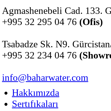
Agmashenebeli Cad. 133. Gü
+995 32 295 04 76
(Ofis)
Tsabadze Sk. N9. Gürcistan/
+995 32 234 04 76
(Showr
info@baharwater.com
Hakkımızda
Sertıfıkaları