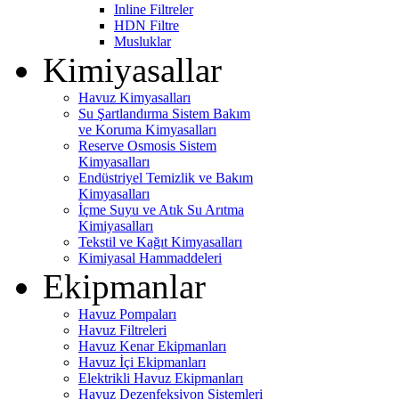
Inline Filtreler
HDN Filtre
Musluklar
Kimiyasallar
Havuz Kimyasalları
Su Şartlandırma Sistem Bakım
ve Koruma Kimyasalları
Reserve Osmosis Sistem
Kimyasalları
Endüstriyel Temizlik ve Bakım
Kimyasalları
İçme Suyu ve Atık Su Arıtma
Kimiyasalları
Tekstil ve Kağıt Kimyasalları
Kimiyasal Hammaddeleri
Ekipmanlar
Havuz Pompaları
Havuz Filtreleri
Havuz Kenar Ekipmanları
Havuz İçi Ekipmanları
Elektrikli Havuz Ekipmanları
Havuz Dezenfeksiyon Sistemleri