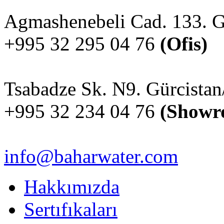
Agmashenebeli Cad. 133. Gü
+995 32 295 04 76
(Ofis)
Tsabadze Sk. N9. Gürcistan/
+995 32 234 04 76
(Showr
info@baharwater.com
Hakkımızda
Sertıfıkaları