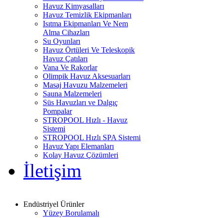
Havuz Kimyasalları
Havuz Temizlik Ekipmanları
Isıtma Ekipmanları Ve Nem
Alma Cihazları
Su Oyunları
Havuz Örtüleri Ve Teleskopik
Havuz Çatıları
Vana Ve Rakorlar
Olimpik Havuz Aksesuarları
Masaj Havuzu Malzemeleri
Sauna Malzemeleri
Süs Havuzları ve Dalgıç
Pompalar
STROPOOL Hızlı - Havuz
Sistemi
STROPOOL Hızlı SPA Sistemi
Havuz Yapı Elemanları
Kolay Havuz Çözümleri
İletişim
Endüstriyel Ürünler
Yüzey Borulamalı