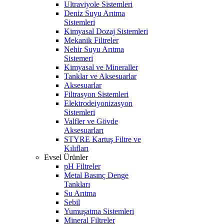
Ultraviyole Sistemleri
Deniz Suyu Arıtma
Sistemleri
Kimyasal Dozaj Sistemleri
Mekanik Filtreler
Nehir Suyu Arıtma
Sistemeri
Kimyasal ve Mineraller
Tanklar ve Aksesuarlar
Aksesuarlar
Filtrasyon Sistemleri
Elektrodeiyonizasyon
Sistemleri
Valfler ve Gövde
Aksesuarları
STYRE Kartuş Filtre ve
Kılıfları
Evsel Ürünler
pH Filtreler
Metal Basınç Denge
Tankları
Su Arıtma
Sebil
Yumuşatma Sistemleri
Mineral Filtreler